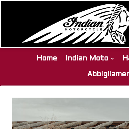
Home
Indian Moto
H
Abbigliame
CHIEF
VINTAGE