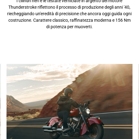
I cilindri neri e le testate verniciate in argento del motore
Thunderstroke riflettono il processo di produzione degli anni '40,
riecheggiando un'eredità di precisione che ancora oggi guida ogni
costruzione. Carattere classico, raffinatezza moderna e 156 Nm
di potenza per muoverti.