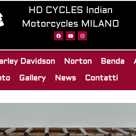
HD CYCLES Indian
Motorcycles MILANO
arley Davidson
Norton
Benda
nto
Gallery
News
Contatti