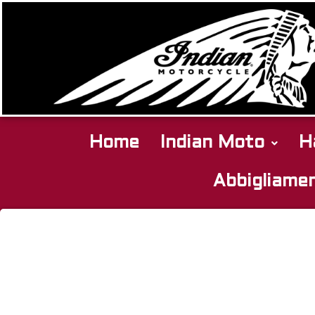
Home
Indian Moto
H
Abbigliame
Indian
SCOUT
2019