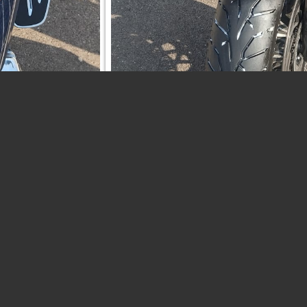
AVIDSON
NORTON
BENDA
ACC
Per informazioni
Fai clic qui