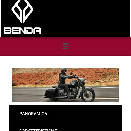
INDIAN
SPRINGFIELD
DARK
HORSE
PANORAMICA
CARATTERISTICHE